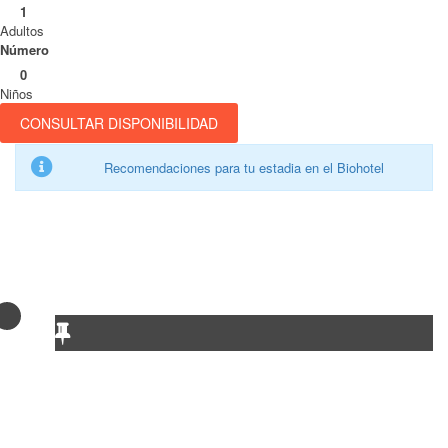
1
Adultos
Número
0
Niños
CONSULTAR DISPONIBILIDAD
Recomendaciones para tu estadia en el Biohotel
Dirección oficina
Carrera 11 #7-94 centro, Leticia – Amazonas