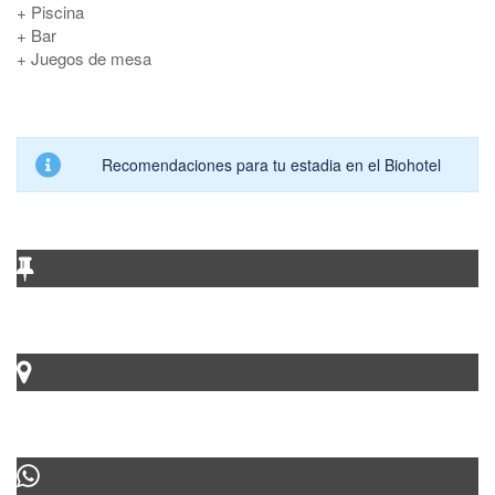
+ Piscina
+ Bar
+ Juegos de mesa
Recomendaciones para tu estadia en el Biohotel
Dirección oficina
Carrera 11 #7-94 centro, Leticia – Amazonas
Ubicación Biohotel
-4.071301171837208, -70.05184101245924