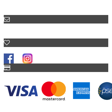
WhatsApp
(+57)
3208279730
Correo
ventas@biohotelarara.com.co
Siguenos
Aceptamos
Copyright © 2022 by
BioHotel Arara River RNT 125137