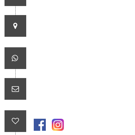
Ubicación Biohotel
-4.071301171837208, -70.05184101245924
WhatsApp
(+57)
3208279730
Correo
ventas@biohotelarara.com.co
Siguenos